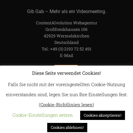
Gib Gab – Mehr als ein Videomeeting.
ContentAIvolution Webagentur
Großfrenkhausen 106
42929 Wermelskirchen
Deutschland
Tel.: +49 (0) 2193 72 52 491
E-Mail
Diese Seite verwendet Cookies!
Falls Sie nicht mit der voreingestellten Cookie-Nutzung
Impressum
Datenschutz
einverstanden sind, legen Sie nun Ihre Einstellungen fest.
(
Cookie-Richtlinien lesen
)
© 2026 Gibble Gabble.
Cookie-Einstellungen setzen
Cookies akzeptieren!
Cookies ablehnen!