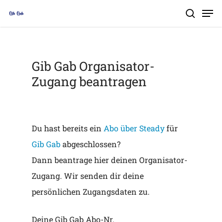
Skip
Men
search
to
Close
main
Menu
content
Gib Gab Organisator-
Zugang beantragen
Du hast bereits ein
Abo über Steady
für
Gib Gab
abgeschlossen?
Dann beantrage hier deinen Organisator-
Zugang. Wir senden dir deine
persönlichen Zugangsdaten zu.
Deine Gib Gab Abo-Nr.